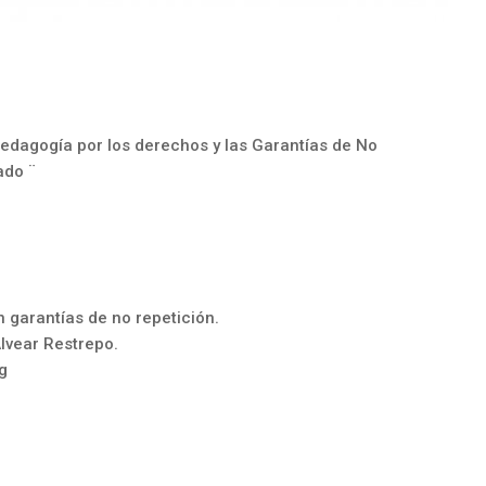
dagogía por los derechos y las Garantías de No
ado ¨
n garantías de no repetición.
lvear Restrepo.
g