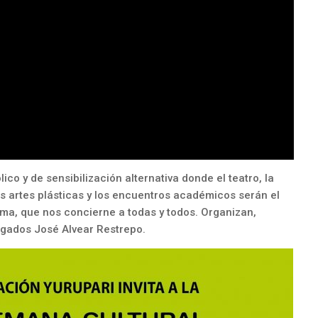
lico y de sensibilización alternativa donde el teatro, la
 las artes plásticas y los encuentros académicos serán el
ma, que nos concierne a todas y todos. Organizan,
ogados José Alvear Restrepo.