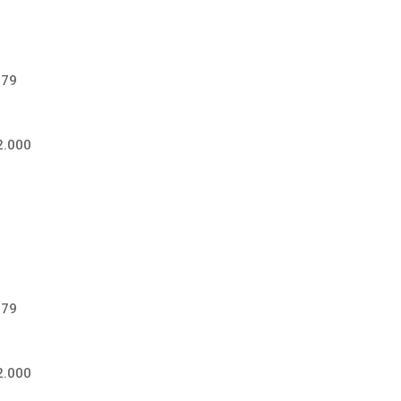
-79
2.000
-79
2.000