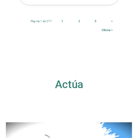
Página 1 de 277
1
2
3
»
Última »
Actúa