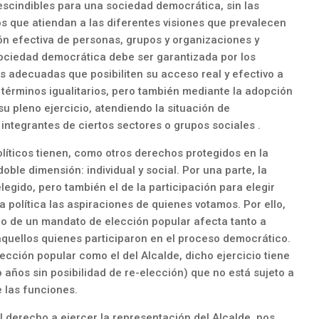
rescindibles para una sociedad democrática, sin las
os que atiendan a las diferentes visiones que prevalecen
ión efectiva de personas, grupos y organizaciones y
sociedad democrática debe ser garantizada por los
s adecuadas que posibiliten su acceso real y efectivo a
n términos igualitarios, pero también mediante la adopción
u pleno ejercicio, atendiendo la situación de
integrantes de ciertos sectores o grupos sociales .
olíticos tienen, como otros derechos protegidos en la
doble dimensión: individual y social. Por una parte, la
egido, pero también el de la participación para elegir
 política las aspiraciones de quienes votamos. Por ello,
cio de un mandato de elección popular afecta tanto a
quellos quienes participaron en el proceso democrático.
ección popular como el del Alcalde, dicho ejercicio tiene
 años sin posibilidad de re-elección) que no está sujeto a
 las funciones.
el derecho a ejercer la representación del Alcalde, nos