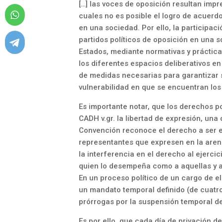
[…] las voces de oposición resultan imp
cuales no es posible el logro de acuerd
en una sociedad. Por ello, la participac
partidos políticos de oposición en una 
Estados, mediante normativas y práctica
los diferentes espacios deliberativos e
de medidas necesarias para garantizar s
vulnerabilidad en que se encuentran los 
Es importante notar, que los derechos p
CADH v.gr. la libertad de expresión, una 
Convención reconoce el derecho a ser el
representantes que expresen en la arena
la interferencia en el derecho al ejerci
quien lo desempeña como a aquellas y a
En un proceso político de un cargo de el
un mandato temporal definido (de cuatro
prórrogas por la suspensión temporal de
Es por ello, que cada día de privación d