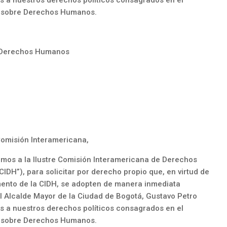
les a nuestros derechos políticos consagrados en el
a sobre Derechos Humanos.
e Derechos Humanos
Comisión Interamericana,
gimos a la Ilustre Comisión Interamericana de Derechos
IDH”), para solicitar por derecho propio que, en virtud de
amento de la CIDH, se adopten de manera inmediata
l Alcalde Mayor de la Ciudad de Bogotá, Gustavo Petro
les a nuestros derechos políticos consagrados en el
a sobre Derechos Humanos.