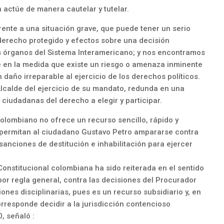
 actúe de manera cautelar y tutelar.
rente a una situación grave, que puede tener un serio
derecho protegido y efectos sobre una decisión
os órganos del Sistema Interamericano; y nos encontramos
e en la medida que existe un riesgo o amenaza inminente
daño irreparable al ejercicio de los derechos políticos.
 Alcalde del ejercicio de su mandato, redunda en una
ciudadanas del derecho a elegir y participar.
colombiano no ofrece un recurso sencillo, rápido y
e permitan al ciudadano Gustavo Petro ampararse contra
 sanciones de destitución e inhabilitación para ejercer
.
 Constitucional colombiana ha sido reiterada en el sentido
por regla general, contra las decisiones del Procurador
nes disciplinarias, pues es un recurso subsidiario y, en
orresponde decidir a la jurisdicción contencioso
, señaló :