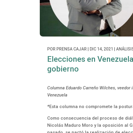
POR
PRENSA CAJAR
|
DIC 14, 2021
|
ANÁLISI
Elecciones en Venezuela
gobierno
Columna Eduardo Carreño Wilches, veedor 
Venezuela
*Esta columna no compromete la postura 
Como consecuencia del proceso de diálo
Nicolás Maduro Moro y la oposición al 
pasado, se pactó la realización de elec