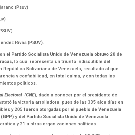
jarano (Psuv)
uv)
(PSUV)
léndez Rivas (PSUV).
con el Partido Socialista Unido de Venezuela obtuvo 20 de
aracas,
lo cual representa un triunfo indiscutible del
en República Bolivariana de Venezuela, resultado al que
rencia y confiabilidad, en total calma, y con todas las
mientos políticos.
l Electoral (
CNE
), dado a conocer por el presidente de
stató la victoria arrolladora, pues de las 335 alcaldías en
ibles y
205 fueron otorgadas por el pueblo de Venezuela
o (GPP) y del Partido Socialista Unido de Venezuela
rática y 21 a otras organizaciones políticas.