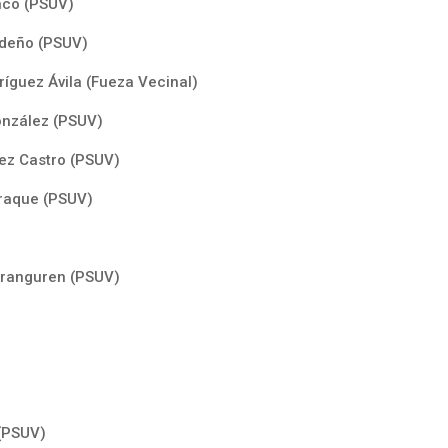
anco (PSUV)
edeño (PSUV)
íguez Ávila (Fueza Vecinal)
onzález (PSUV)
ez Castro (PSUV)
raque (PSUV)
)
Aranguren (PSUV)
 (PSUV)