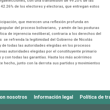
megaelecciones, con una transmisión de 99.20% de las
 42.26% de los electores y electoras, que entregan estos
articipación, que merecen una reflexión profunda en
popular del proceso bolivariano, y amén de las posturas
ica de injerencia neoliberal, contraria a los derechos del
 se refrenda la legitimidad del Gobierno de Nicolás
 de todas las autoridades elegidas en los procesos
evas autoridades elegidas por el constituyente primario
s y con todas las garantías. Hasta los más acérrimos
e hecho, junto con la derrota sus partidos y movimientos
con nosotros
Información legal
Política de t