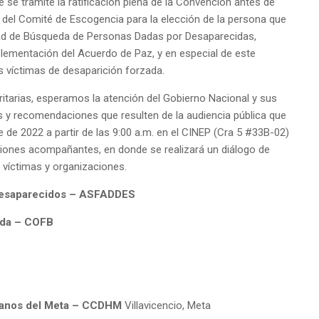
 se tramite la ratificación plena de la Convención antes de
a del Comité de Escogencia para la elección de la persona que
idad de Búsqueda de Personas Dadas por Desaparecidas,
plementación del Acuerdo de Paz, y en especial de este
 víctimas de desaparición forzada.
oritarias, esperamos la atención del Gobierno Nacional y sus
s y recomendaciones que resulten de la audiencia pública que
 de 2022 a partir de las 9:00 a.m. en el CINEP (Cra 5 #33B-02)
ciones acompañantes, en donde se realizará un diálogo de
s víctimas y organizaciones.
 desaparecidos – ASFADDES
orda – COFB
umanos del Meta – CCDHM
Villavicencio, Meta