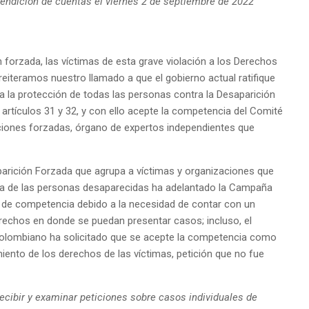
endición de cuentas el viernes 2 de septiembre de 2022
ón forzada, las víctimas de esta grave violación a los Derechos
teramos nuestro llamado a que el gobierno actual ratifique
a la protección de todas las personas contra la Desaparición
artículos 31 y 32
, y con ello acepte la competencia del Comité
ciones forzadas, órgano de expertos independientes que
arición Forzada que agrupa a víctimas y organizaciones que
eda de las personas desaparecidas ha adelantado la Campaña
 de competencia debido a la necesidad de contar con un
derechos en donde se puedan presentar casos; incluso, el
olombiano ha solicitado que se acepte la competencia como
iento de los derechos de las víctimas, petición que no fue
recibir y examinar peticiones sobre casos individuales de