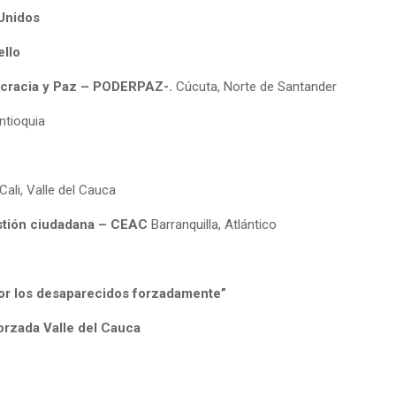
Unidos
ello
cracia y Paz – PODERPAZ-.
Cúcuta, Norte de Santander
Antioquia
Cali, Valle del Cauca
estión ciudadana – CEAC
Barranquilla, Atlántico
or los desaparecidos forzadamente”
forzada Valle del Cauca