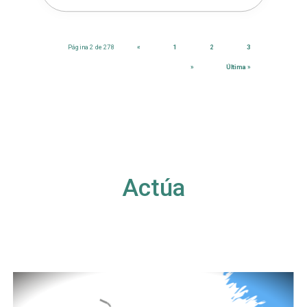
Página 2 de 278
«
1
2
3
»
Última »
Actúa