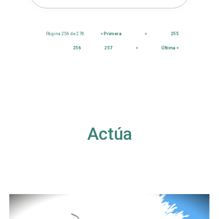
Página 256 de 278
« Primera
«
255
256
257
»
Última »
Actúa