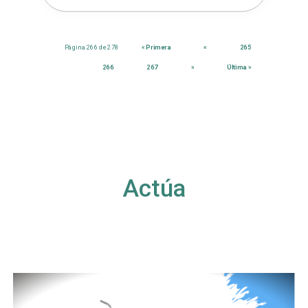
Página 266 de 278
« Primera
«
265
266
267
»
Última »
Actúa