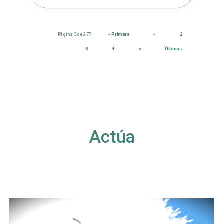
Página 3 de 277
« Primera
«
2
3
4
»
Última »
Actúa