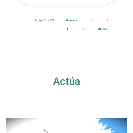
Página 3 de 277
« Primera
«
2
3
4
»
Última »
Actúa