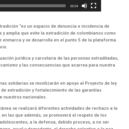
00:04
tradición “es un espacio de denuncia e incidencia de
ta y amplia que evite la extradición de colombianos como
 enmarca y se desarrolla en el punto 5 de la plataforma
rio.
ituación jurídica y carcelaria de las personas extraditadas,
ecanismo y las consecuencias que acarrea para nuestra
onas solidarias se movilizarán en apoyo al Proyecto de ley
de extradición y fortalecimiento de las garantías
de nuestros nacionales.
tánea se realizará diferentes actividades de rechazo a la
, en las que además, se promoverá el respeto de los
 adolescentes, a la defensa, debido proceso, a no ser
mano, cruel y degradante, el derecho colectivo a la paz