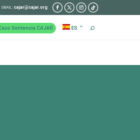
cajar@cajar.org
Caso Sentencia CAJAR
ES