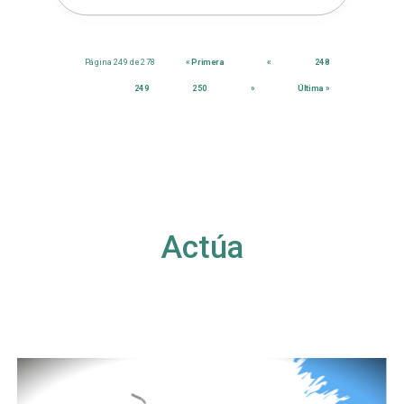
Página 249 de 278
« Primera
«
248
249
250
»
Última »
Actúa