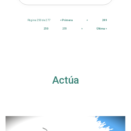
Página 250 de 277
« Primera
«
249
250
251
»
Última »
Actúa