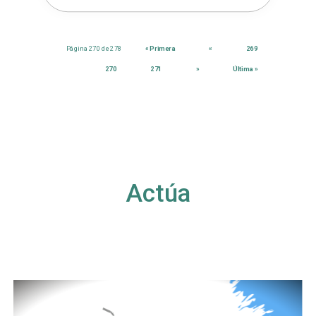
Página 270 de 278
« Primera
«
269
270
271
»
Última »
Actúa