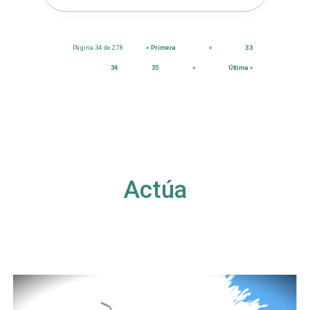
Página 34 de 278
« Primera
«
33
34
35
»
Última »
Actúa