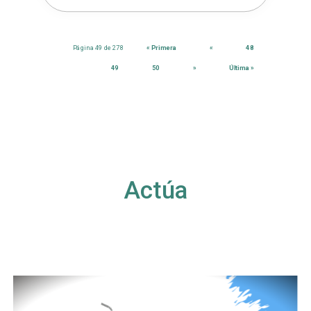
Página 49 de 278
« Primera
«
48
49
50
»
Última »
Actúa