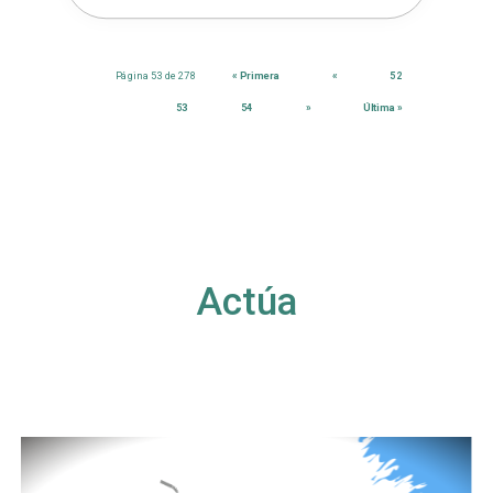
Página 53 de 278
« Primera
«
52
53
54
»
Última »
Actúa