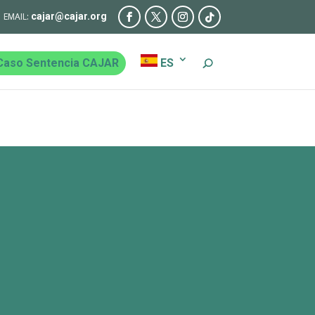
cajar@cajar.org
Caso Sentencia CAJAR
ES