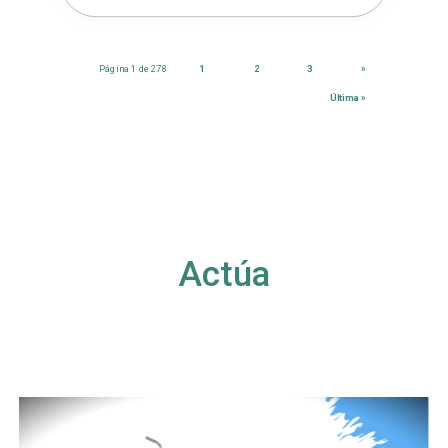
Página 1 de 278
1
2
3
»
Última »
Actúa