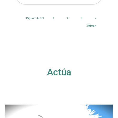
Página 1 de 278
1
2
3
»
Última »
Actúa