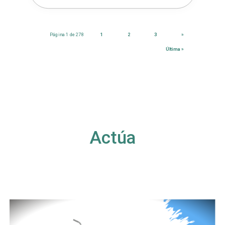
Página 1 de 278
1
2
3
»
Última »
Actúa