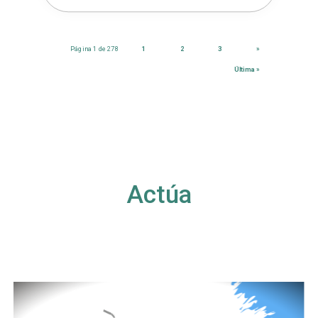
Página 1 de 278
1
2
3
»
Última »
Actúa