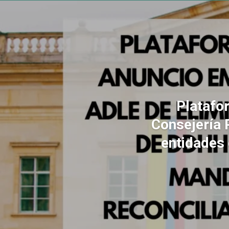
Platafo
Consejería 
entidades 