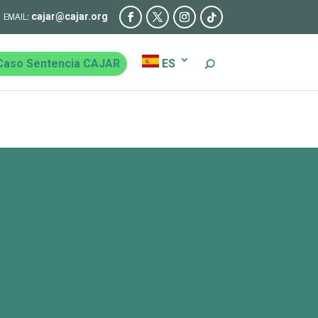
cajar@cajar.org
Caso Sentencia CAJAR
ES