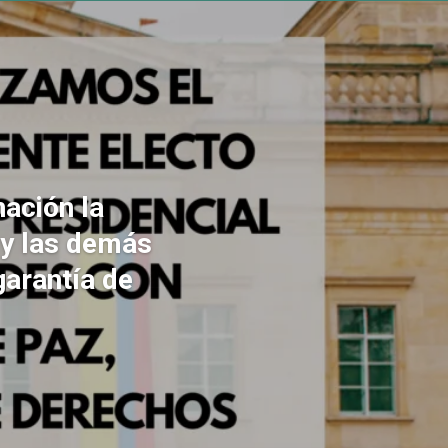
ación la
 y las demás
garantía de