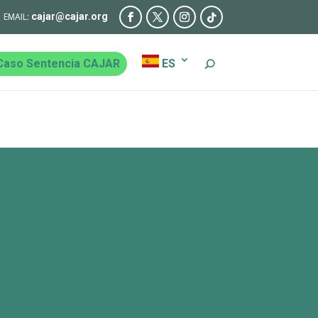
cajar@cajar.org
Caso Sentencia CAJAR
ES