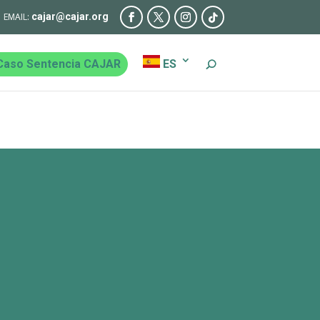
cajar@cajar.org
Caso Sentencia CAJAR
ES