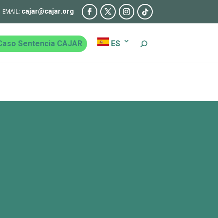
cajar@cajar.org
Caso Sentencia CAJAR
ES