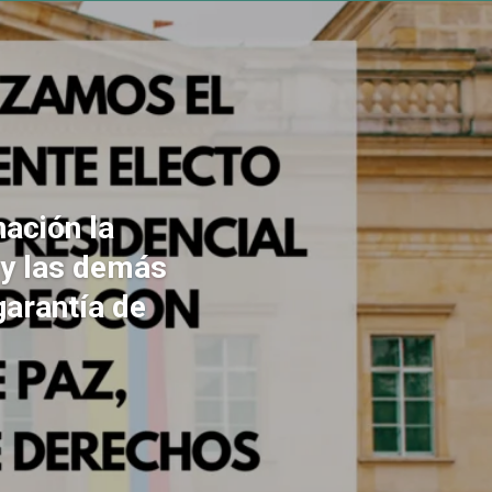
ación la
 y las demás
garantía de