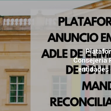
Platafo
Consejería 
entidades 