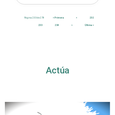
Página 233 de 278
« Primera
«
232
233
234
»
Última »
Actúa