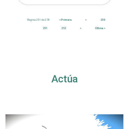
Página 251 de 278
« Primera
«
250
251
252
»
Última »
Actúa