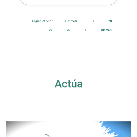
Página 29 de 278
« Primera
«
28
29
30
»
Última »
Actúa