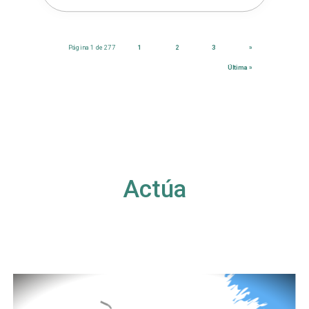
Página 1 de 277
1
2
3
»
Última »
Actúa