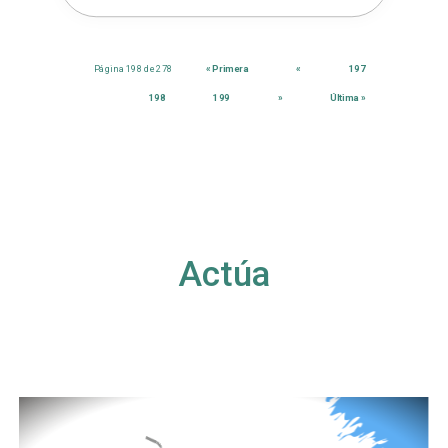
Página 198 de 278
« Primera
«
197
198
199
»
Última »
Actúa