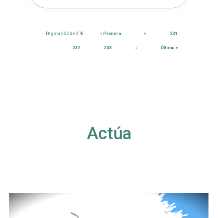
Página 232 de 278
« Primera
«
231
232
233
»
Última »
Actúa