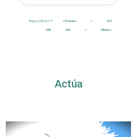
Página 238 de 277
« Primera
«
237
238
239
»
Última »
Actúa