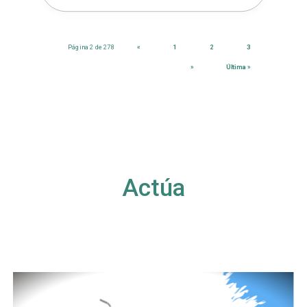
Página 2 de 278
«
1
2
3
»
Última »
Actúa