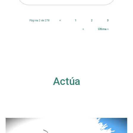
Página 2 de 278
«
1
2
3
»
Última »
Actúa