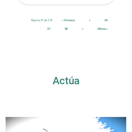
Página 37 de 278
« Primera
«
36
37
38
»
Última »
Actúa