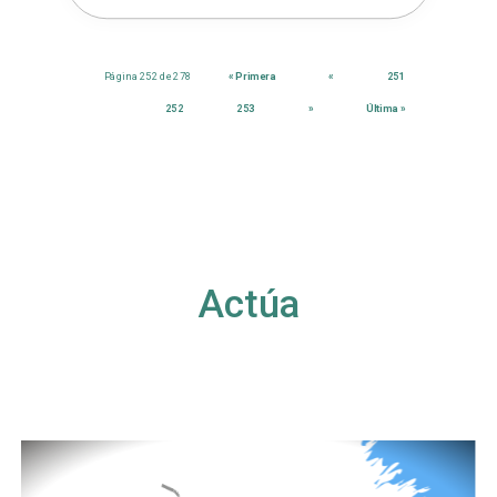
Página 252 de 278
« Primera
«
251
252
253
»
Última »
Actúa